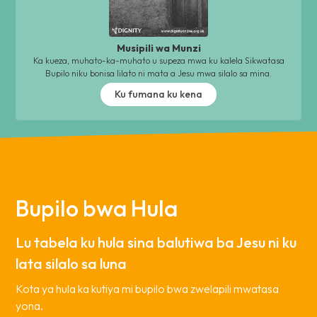
Musipili wa Munzi
Ka kueza, muhato-ka-muhato u supeza mwa ku kalela Sikwatasa
Bupilo niku bonisa lilato ni mata a Jesu mwa silalo sa mina.
Ku fumana ku kena
Bupilo bwa Hula
Lu tabela ku hula sina balutiwa ba Jesu ni ku
lata silalo sa luna
Kota ya hula ka kutiya mi bupilo bwa zwelapili mwatasa
yona.