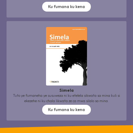
Ku fumana ku kena
Simela
Tuto ye fumaneha ye susuweza ni ku etelela sikwata sa mina kuli si
ekezehe ni ku chala likwata ze ca mwa silalo sa mina.
Ku fumana ku kena