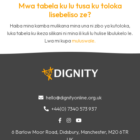
Mwa tabela ku lu tusa ku toloka
lisebeliso ze?
Haiba mina kamba mulikana mina una ni zibo ya kutoloka,
luka tabela ku ikeza silikani ni mina ili kuli lu hulise libulukelo le.
Lwa mi kupa
muluswale.
hello@dignityonline.org.uk

+44(0) 7340 573 937




6 Barlow Moor Road, Didsbury, Manchester, M20 6TR
UK