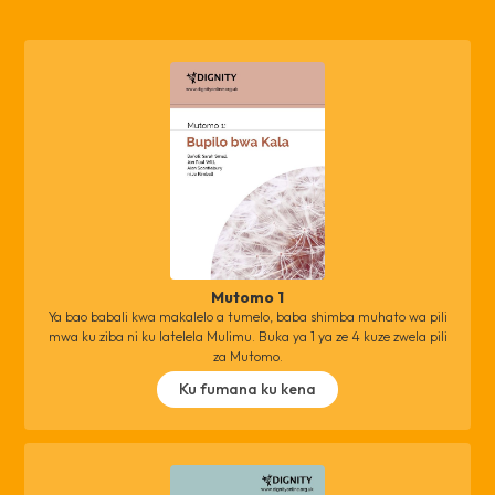
Mutomo 1
Ya bao babali kwa makalelo a tumelo, baba shimba muhato wa pili
mwa ku ziba ni ku latelela Mulimu. Buka ya 1 ya ze 4 kuze zwela pili
za Mutomo.
Ku fumana ku kena