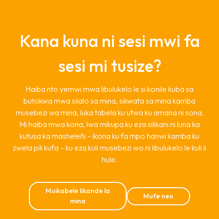
Kana kuna ni sesi mwi fa
sesi mi tusize?
Haiba nto yemwi mwa libulukelo le si konile kuba sa
butokwa mwa silalo sa mina, sikwata sa mina kamba
musebezi wa mina, luka tabela ku utwa ku amana ni sona.
Mi haiba mwa kona, lwa mikupa ku eza silikani ni luna ka
kutusa ka masheleñi – ikona ku fa mpo hanwi kamba ku
zwela pili kufa – ku eza kuli musebezi wo ni libulukelo le kuli li
hule.
Muikabele likande la
Mufe neo
mina