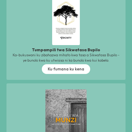
Tumpampili twa Sikwatasa Bupilo
Ka-bukuswani ku zibahazwa mihato kwa tasa a Sikwatasa Bupilo -
ye bunolo kwa ku utwisisa ni ka bunolo kwa kui kabela.
Ku fumana ku kena