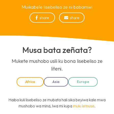
Muikabele lisebeliso ze ni babamwi
share
share


Musa bata zeñata?
Mukete mushobo usili ku bona lisebeliso ze
liteni.
Africa
Asia
Europe
Haiba kuli lisebeliso ze mubata hali sika beyiwa kale mwa
mushobo wa mina, lwa mi kupa
mulu lemuse
.