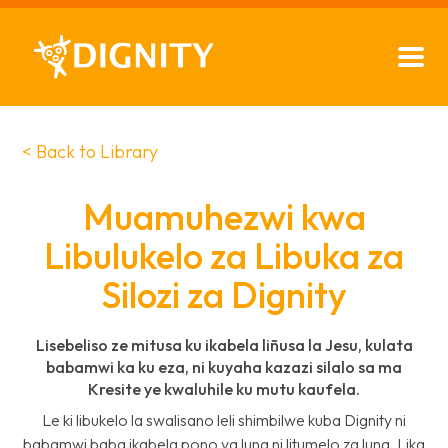
< Back to Library
Muamuhezwi kwa
Libulukelo za Libuka za
Silozi za Dignity
Lisebeliso ze mitusa ku ikabela liñusa la Jesu, kulata
babamwi ka ku eza, ni kuyaha kazazi silalo sa ma
Kresite ye kwaluhile ku mutu kaufela.
Le ki libukelo la swalisano leli shimbilwe kuba Dignity ni
babamwi baba ikabela pono ya luna ni litumelo za luna. Lika